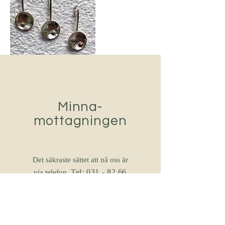
Minna-
mottagningen
Det säkraste sättet att nå oss är
Tel:
031 - 82 66
via telefon,
11
Vår telefon har
telefonsvarare.
Vi ringer ti
llbaka första